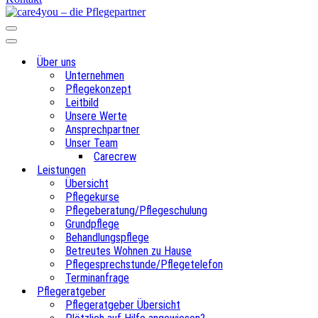
Navigations-
Menü
Navigations-
Menü
Über uns
Unternehmen
Pflegekonzept
Leitbild
Unsere Werte
Ansprechpartner
Unser Team
Carecrew
Leistungen
Übersicht
Pflegekurse
Pflegeberatung/Pflegeschulung
Grundpflege
Behandlungspflege
Betreutes Wohnen zu Hause
Pflegesprechstunde/Pflegetelefon
Terminanfrage
Pflegeratgeber
Pflegeratgeber Übersicht