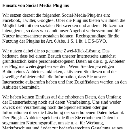
Einsatz von Social-Media-Plug-ins
Wir setzen derzeit die folgenden Social-Media-Plug-ins ein:
Facebook, Twitter, Google+. Über die Plug-ins bieten wir Ihnen die
Möglichkeit mit den sozialen Netzwerken und anderen Nutzern zu
interagieren, so dass wir damit unser Angebot verbessern und für
Nutzer interessanterer gestalten können. Rechtsgrundlage für die
Nutzung der Plugins ist Art. 6 Abs. 1 S. 1 lit. 1 DS-GVO.
Wir nutzen dabei die so genannte Zwei-Klick-Lösung. Das
bedeutet, dass bei einem Besuch unserer Internetseite zunächst
grundsätzlich keine personenbezogenen Daten an die o. g. Anbieter
der Plug-ins weitergegeben werden. Wenn Sie den jeweiligen
Button eines Anbieters anklicken, aktivieren Sie diesen und der
jeweilige Anbieter erhält die Information, dass Sie unsere
Internetseite aufgerufen haben und ihre Zugriffsdaten werden an den
Anbieter übermittelt.
Wir haben keinen Einfluss auf die erhobenen Daten, den Umfang
der Datenerhebung noch auf deren Verarbeitung. Uns sind weder
Zweck der Verarbeitung noch die Speicherfristen oder gar
Informationen über die Löschung der so erhobenen Daten bekannt.
Der Plug-in-Anbieter speichert die über Sie erhobenen Daten in
sogenannten Nutzungsprofile, um sie u. a. für Werbung,
Marktforschung und / oder zur bedarfsgerechten Gestaltung seines