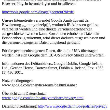
Browser-Plug-In herunterlagen und installieren:
http://tools.google.com/dlpage/gaoptout?hl=de
Unsere Internetseite verwendet Google Analytics mit der
Erweiterung „_anonymizeIp()“, wodurch IP-Adressen gekürzt
verarbeitet werden und eine direkte Personenbeziehbarkeit
ausgeschlossen werden kann. Soweit den erhobenen Daten ein
Personenbezug zukommt, wird dieser dadurch ausgeschlossen und
die personenbezogenen Daten umgehend gelöscht.
Für die personenbezogenen Daten, die in die USA übertragen
werden, hat sich Google dem EU-US Privacy Shield unterworfen.
Informationen des Drittanbieters: Google Dublin, Google Ireland
Ltd., Gordon House, Barrow Street, Dublin 4, Ireland, Fax: +353
(1) 436 1001.
Nutzerbedingungen:
www.google.com/analytics/terms/de.html.&nbsp
Übersicht zum Datenschutz:
www.google.com/intl/de/analytics/learn/privacy.html
Datenschutzerklärung:
http://www.google.de/intl/de/policies/privacy