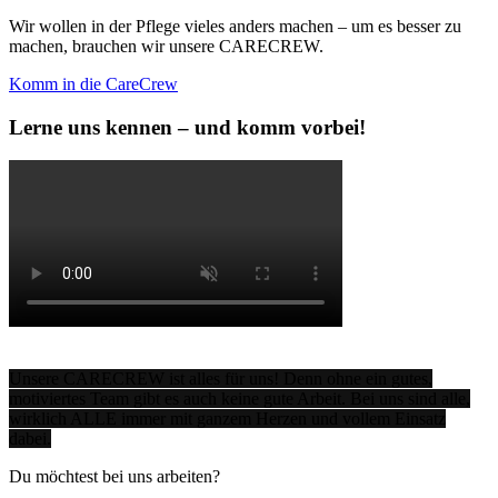
Wir wollen in der Pflege vieles anders machen – um es besser zu
machen, brauchen wir unsere CARECREW.
Komm in die CareCrew
Lerne uns kennen – und komm vorbei!
Unsere CARECREW ist alles für uns! Denn ohne ein gutes,
motiviertes Team gibt es auch keine gute Arbeit.
Bei uns sind alle,
wirklich ALLE immer mit ganzem Herzen und vollem Einsatz
dabei.
Du möchtest bei uns arbeiten?